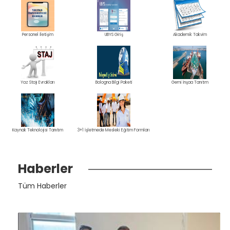
Personel İletişim
UBYS Giriş
Akademik Takvim
Yaz Stajı Evrakları
Bologna Bilgi Paketi
Gemi İnşaa Tanıtım
Kaynak Teknolojisi Tanıtım
3+1 İşletmede Mesleki Eğitim Formları
Haberler
Tüm Haberler