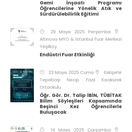
Gemi İnşaatı Programı
Öğrencilerine Yönelik Atık ve
Sürdürülebilirlik Eğitimi
29 Mayıs 2025 Perşembe
Altınova MYO & İstanbul Fuar Merkezi
Yeşilköy
Endüstri Fuar Etkinliği
23 Mayıs 2025 Cuma
Eskişehir
Tepebaşı Necip Fazıl Kısakürek
Ortaokulu
Öğr. Gör. Dr. Talip İBİN, TÜBİTAK
Bilim Söyleşileri Kapsamında
Beşinci Kez Öğrencilerle
Buluşacak
14 Mayıs 2025 Çarşamba