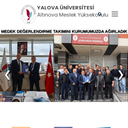
YALOVA ÜNIVERSITESI
Altınova Meslek Yüksekokulu
❮
❯