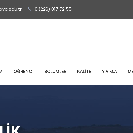
ova.edu.tr
0 (226) 817 72 55
M
ÖĞRENCİ
BÖLÜMLER
KALİTE
Y.A.M.A
M
LIK