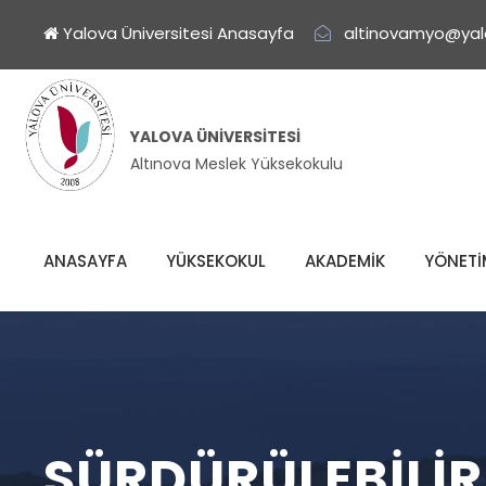
Yalova Üniversitesi Anasayfa
altinovamyo@yal
YALOVA ÜNIVERSITESI
Altınova Meslek Yüksekokulu
ANASAYFA
YÜKSEKOKUL
AKADEMİK
YÖNETİ
SÜRDÜRÜLEBILIR