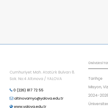
ÜNİVERSİTE
Cumhuriyet Mah. Atatürk Bulvarı 8.
Tarihçe
Sok. No:4 Altınova / YALOVA
Misyon, Vi
0 (226) 817 72 55
2024-2028 
altinovamyo@yalova.edu.tr
Üniversite
www.yalova.edu.tr