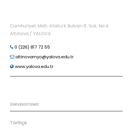
Cumhuriyet Mah. Atatürk Bulvarı 8. Sok. No:4
Altınova / YALOVA
0 (226) 817 72 55
altinovamyo@yalova.edu.tr
www.yalova.edu.tr
ÜNİVERSİTEMİZ
Tarihçe