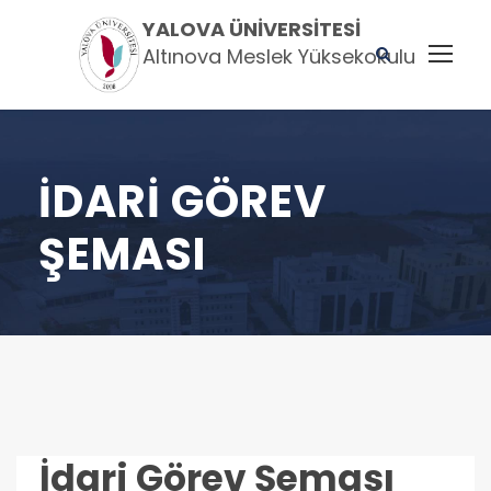
YALOVA ÜNIVERSITESI
Altınova Meslek Yüksekokulu
İDARI GÖREV
ŞEMASI
İdari Görev Şeması